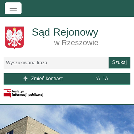
Przejdź do treści
Sąd Rejonowy
w Rzeszowie
Szukaj
Szukaj
-
+

Zmień kontrast
A
A
Strona BIP otwiera się w nowym oknie