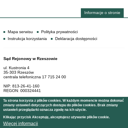
Informacje o stronie
Informacje
Mapa serwisu
Polityka prywatności
Instrukcja korzystania
Deklaracja dostępności
Dane teleadresowe
Sąd Rejonowy w Rzeszowie
ul. Kustronia 4
35-303 Rzeszów
centrala telefoniczna 17 715 24 00
NIP: 813-26-41-160
REGON: 000324441
Ta strona korzysta z plików cookies. W każdym momencie można dokonać
zmiany ustawień dotyczących dostępu do plików cookies. Brak zmiany
Serwis pełni funkcję strony Biuletynu Informacji Publicznej
ustawień przeglądarki oznacza zgodę na ich użycie.
Sądu Rejonowego w Rzeszowie
Klikając przycisk Akceptuję, akceptujesz używanie plików cookie.
Więcej informacji