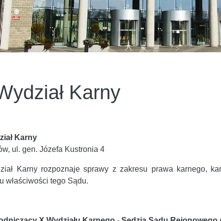
Wydział Karny
ział Karny
w, ul. gen. Józefa Kustronia 4
ział Karny rozpoznaje
sprawy z zakresu prawa karnego, ka
u właściwości tego Sądu.
odniczący X Wydziału Karnego
-
Sędzia Sądu Rejonowego 