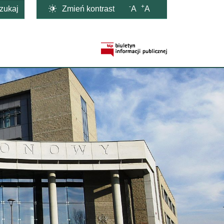
-
+

Zmień kontrast
A
A
zukaj
Strona BIP otwi