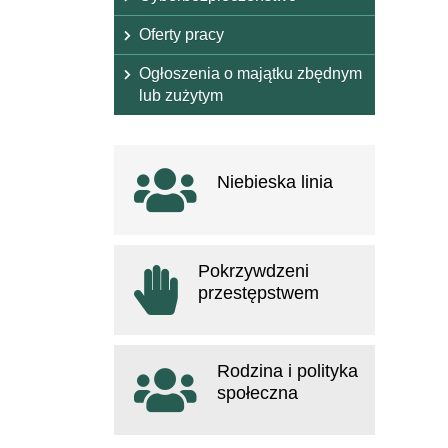
Oferty pracy
Ogłoszenia o majątku zbędnym
lub zużytym
Ważne linki
Niebieska linia
otwiera się w nowym oknie
Pokrzywdzeni
przestępstwem
otwiera się w nowym oknie
Rodzina i polityka
społeczna
otwiera się w nowym oknie