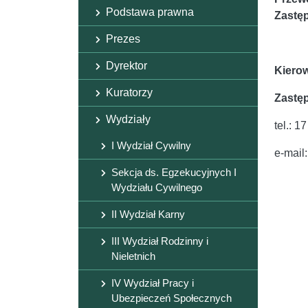
Podstawa prawna
Zastę
Prezes
Dyrektor
Kierow
Kuratorzy
Zastęp
Wydziały
tel.: 1
I Wydział Cywilny
e-mail
Sekcja ds. Egzekucyjnych I
Wydziału Cywilnego
II Wydział Karny
III Wydział Rodzinny i
Nieletnich
IV Wydział Pracy i
Ubezpieczeń Społecznych