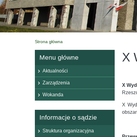
Strona główna
X 
Menu główne
Menu główne
Aktualności
Zarządzenia
X Wyd
Rzeszó
Wokanda
X Wyd
obszar
Informacje o sądzie
Struktura organizacyjna
Przew