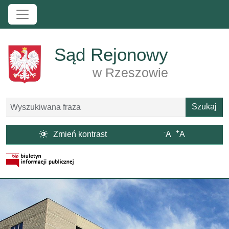
Przejdź do treści
Sąd Rejonowy
w Rzeszowie
Szukaj
Szukaj
-
+

Zmień kontrast
A
A
Strona BIP otwiera się w nowym oknie