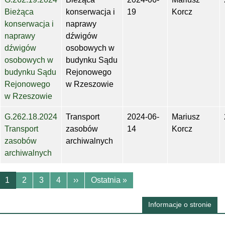
Bieżąca
konserwacja i
19
Korcz
konserwacja i
naprawy
naprawy
dźwigów
dźwigów
osobowych w
osobowych w
budynku Sądu
budynku Sądu
Rejonowego
Rejonowego
w Rzeszowie
w Rzeszowie
G.262.18.2024
Transport
2024-06-
Mariusz
Transport
zasobów
14
Korcz
zasobów
archiwalnych
archiwalnych
Stronicowanie
Następna strona
Ostatnia strona
1
2
3
4
››
Ostatnia »
Informacje o stronie