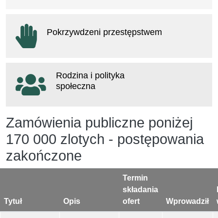
otwiera się w nowym oknie
Pokrzywdzeni przestępstwem
otwiera się w nowym oknie
Rodzina i polityka
społeczna
otwiera się w nowym oknie
Zamówienia publiczne poniżej
170 000 zlotych - postępowania
zakończone
Termin
składania
Tytuł
Opis
ofert
Wprowadził