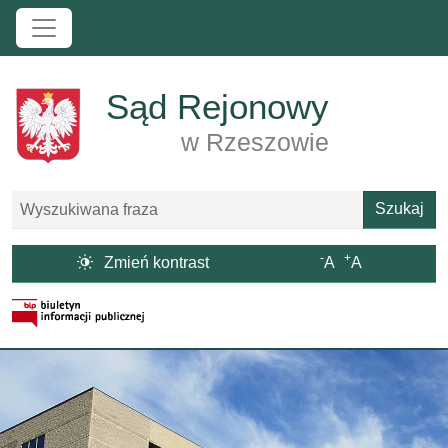
Przejdź do treści
Sąd Rejonowy
w Rzeszowie
Szukaj
Szukaj
-
+

Zmień kontrast
A
A
Strona BIP otwiera się w nowym oknie