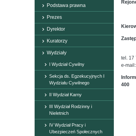
Rejon
Podstawa prawna
Prezes
Kierow
Dyrektor
Zastęp
Kuratorzy
Wydziały
tel. 17
I Wydział Cywilny
e-mail
Sekcja ds. Egzekucyjnych I
Inform
Wydziału Cywilnego
400
II Wydział Karny
III Wydział Rodzinny i
Nieletnich
IV Wydział Pracy i
Ubezpieczeń Społecznych