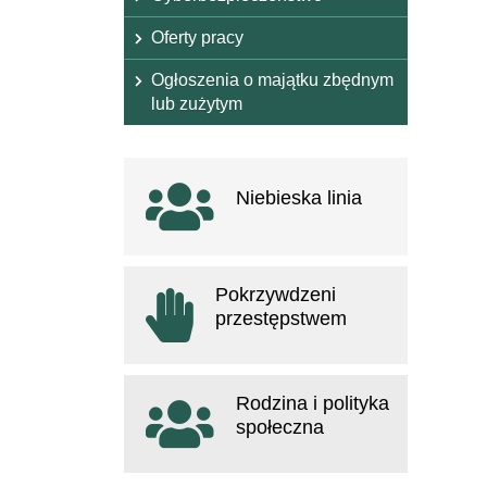
Oferty pracy
Ogłoszenia o majątku zbędnym
lub zużytym
Ważne linki
Niebieska linia
otwiera się w nowym oknie
Pokrzywdzeni
przestępstwem
otwiera się w nowym oknie
Rodzina i polityka
społeczna
otwiera się w nowym oknie