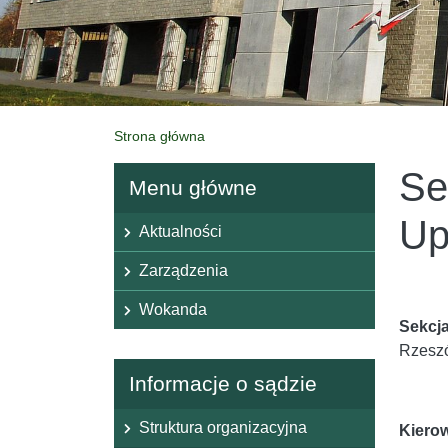
Strona główna
Se
Menu główne
Menu główne
Up
Aktualności
Zarządzenia
Wokanda
Sekcj
Rzeszó
Informacje o sądzie
Struktura organizacyjna
Kierow