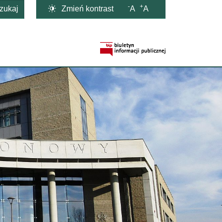
-
+

Zmień kontrast
A
A
zukaj
Strona BIP otwi