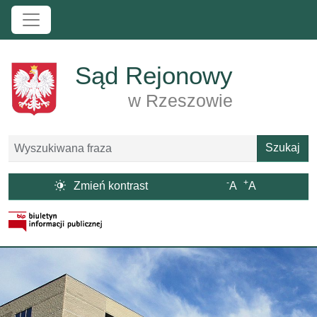
Przejdź do treści
Sąd Rejonowy
w Rzeszowie
Szukaj
Szukaj
-
+

Zmień kontrast
A
A
Strona BIP otwiera się w nowym oknie