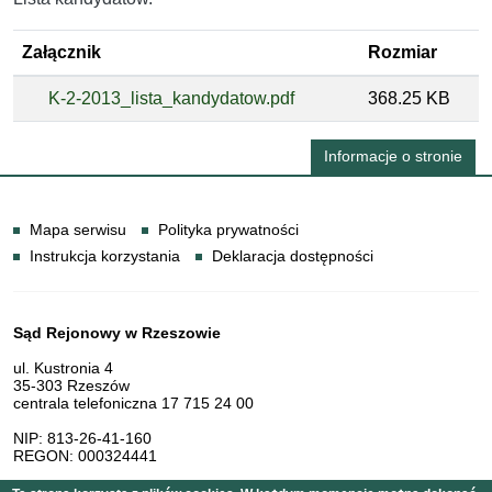
Załącznik
Rozmiar
K-2-2013_lista_kandydatow.pdf
368.25 KB
Informacje o stronie
Informacje
Mapa serwisu
Polityka prywatności
Instrukcja korzystania
Deklaracja dostępności
Dane teleadresowe
Sąd Rejonowy w Rzeszowie
ul. Kustronia 4
35-303 Rzeszów
centrala telefoniczna 17 715 24 00
NIP: 813-26-41-160
REGON: 000324441