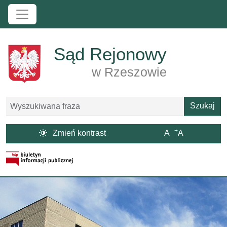
Przejdź do treści
Sąd Rejonowy
w Rzeszowie
Szukaj
Szukaj
-
+

Zmień kontrast
A
A
Strona BIP otwiera się w nowym oknie